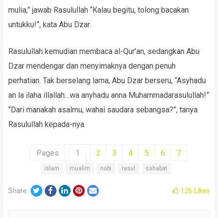
mulia,” jawab Rasulullah “Kalau begitu, tolong bacakan
untukku!”, kata Abu Dzar.
Rasulullah kemudian membaca al-Qur’an, sedangkan Abu
Dzar mendengar dan menyimaknya dengan penuh
perhatian. Tak berselang lama, Abu Dzar berseru, “Asyhadu
an la ilaha illallah…wa anyhadu anna Muhammadarasulullah!”
“Dari manakah asalmu, wahai saudara sebangsa?”, tanya
Rasulullah kepada-nya.
Pages
1
2
3
4
5
6
7
islam
muslim
nabi
rasul
sahabat
Twitter
Facebook
LinkedIn
Pinterest
Email
Share:
126
Likes