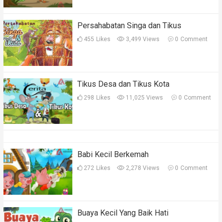
Persahabatan Singa dan Tikus
455
Likes
3,499 Views
0
Comment
Tikus Desa dan Tikus Kota
298
Likes
11,025 Views
0
Comment
Babi Kecil Berkemah
272
Likes
2,278 Views
0
Comment
Buaya Kecil Yang Baik Hati