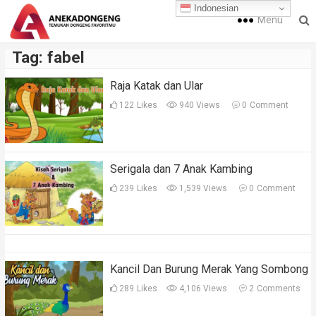
Indonesian
Menu
Tag:
fabel
Raja Katak dan Ular
122
Likes
940 Views
0
Comment
Serigala dan 7 Anak Kambing
239
Likes
1,539 Views
0
Comment
Kancil Dan Burung Merak Yang Sombong
289
Likes
4,106 Views
2
Comments