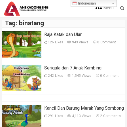
Indonesian
Menu
Tag:
binatang
Raja Katak dan Ular
126
Likes
943 Views
0
Comment
Serigala dan 7 Anak Kambing
242
Likes
1,545 Views
0
Comment
Kancil Dan Burung Merak Yang Sombong
291
Likes
4,113 Views
2
Comments