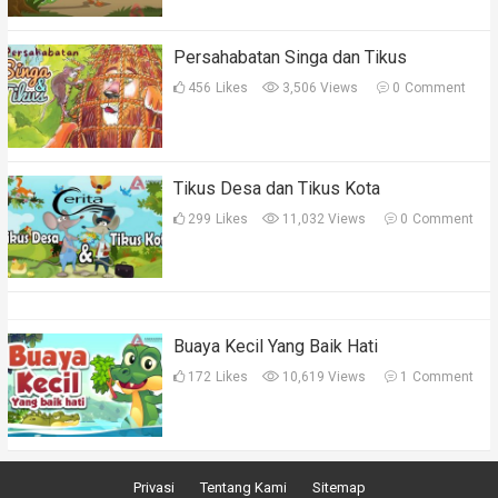
Persahabatan Singa dan Tikus
456
Likes
3,506 Views
0
Comment
Tikus Desa dan Tikus Kota
299
Likes
11,032 Views
0
Comment
Buaya Kecil Yang Baik Hati
172
Likes
10,619 Views
1
Comment
Privasi
Tentang Kami
Sitemap