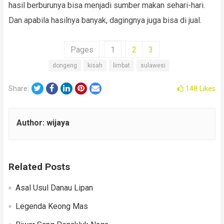
hasil berburunya bisa menjadi sumber makan sehari-hari.
Dan apabila hasilnya banyak, dagingnya juga bisa di jual.
Pages
1
2
3
dongeng
kisah
limbat
sulawesi
Twitter
Facebook
LinkedIn
Pinterest
Email
Share:
148
Likes
Author:
wijaya
Related Posts
Asal Usul Danau Lipan
Legenda Keong Mas