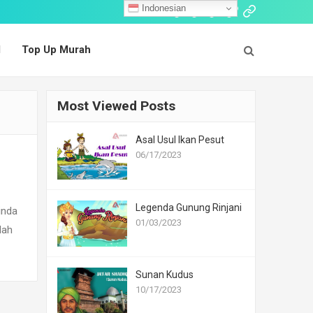
Indonesian
Follow:
Cerita
Dongeng
Dongeng
Cerita
Top
Islami
Nusantara
Mancanegara
Fabel
Up
l
Top Up Murah
Murah
Most Viewed Posts
Asal Usul Ikan Pesut
06/17/2023
Legenda Gunung Rinjani
inda
01/03/2023
lah
Sunan Kudus
10/17/2023