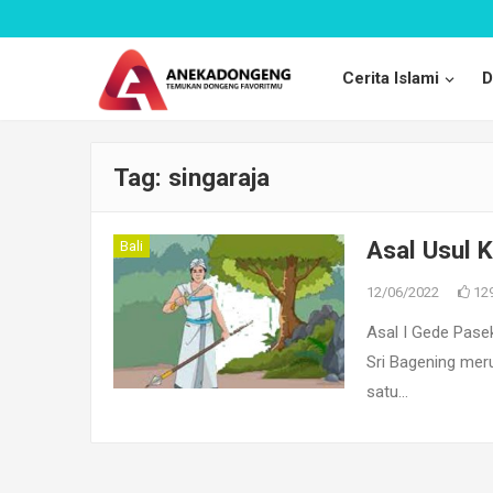
Cerita Islami
D
Tag:
singaraja
Asal Usul K
Bali
12/06/2022
12
Asal I Gede Pase
Sri Bagening meru
satu…