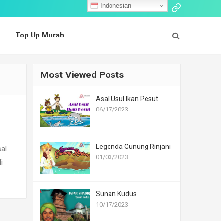
Indonesian
Follow:
Cerita
Dongeng
Dongeng
Cerita
Top
Islami
Nusantara
Mancanegara
Fabel
Up
l
Top Up Murah
Murah
Most Viewed Posts
Asal Usul Ikan Pesut
06/17/2023
Legenda Gunung Rinjani
al
01/03/2023
i
Sunan Kudus
10/17/2023