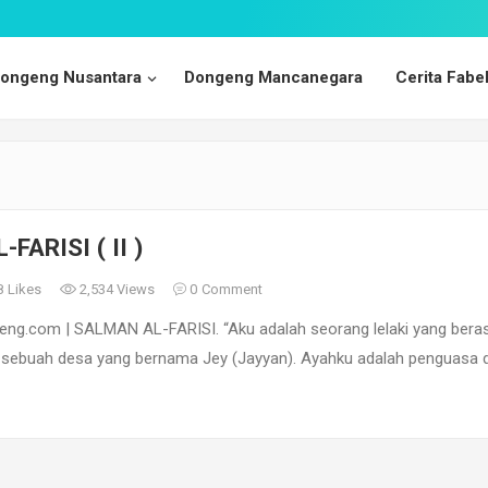
ongeng Nusantara
Dongeng Mancanegara
Cerita Fabe
FARISI ( II )
8
Likes
2,534 Views
0
Comment
ng.com | SALMAN AL-FARISI. “Aku adalah seorang lelaki yang beras
i sebuah desa yang bernama Jey (Jayyan). Ayahku adalah penguasa d