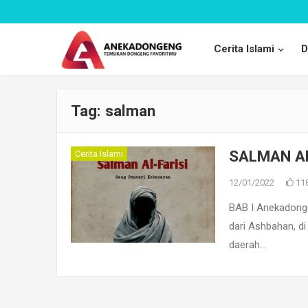
Cerita Islami
D
Tag:
salman
SALMAN AL-
Cerita Islami
12/01/2022
11
BAB I Anekadonge
dari Ashbahan, d
daerah…