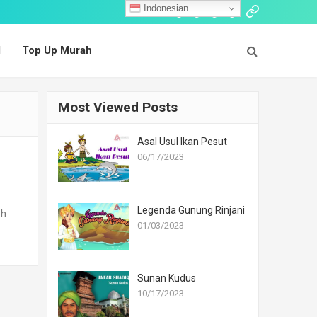
Indonesian
Follow:
Cerita
Dongeng
Dongeng
Cerita
Top
Islami
Nusantara
Mancanegara
Fabel
Up
l
Top Up Murah
Murah
Most Viewed Posts
Asal Usul Ikan Pesut
06/17/2023
Legenda Gunung Rinjani
eh
01/03/2023
Sunan Kudus
10/17/2023