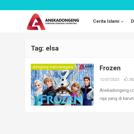
Cerita Islami
D
Tag:
elsa
Frozen
dongeng mancanegara
12/07/2023
28
Anekadongeng.com
raja yang di karu