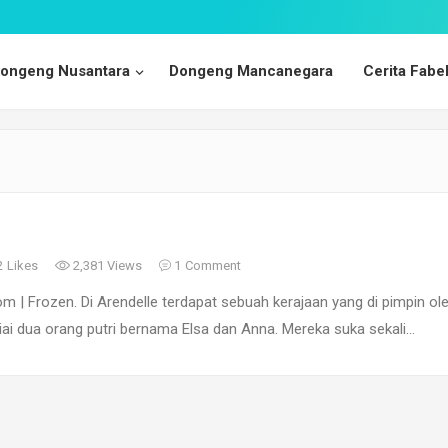
ongeng Nusantara
Dongeng Mancanegara
Cerita Fabe
2
Likes
2,381 Views
1
Comment
 | Frozen. Di Arendelle terdapat sebuah kerajaan yang di pimpin ol
niai dua orang putri bernama Elsa dan Anna. Mereka suka sekali…