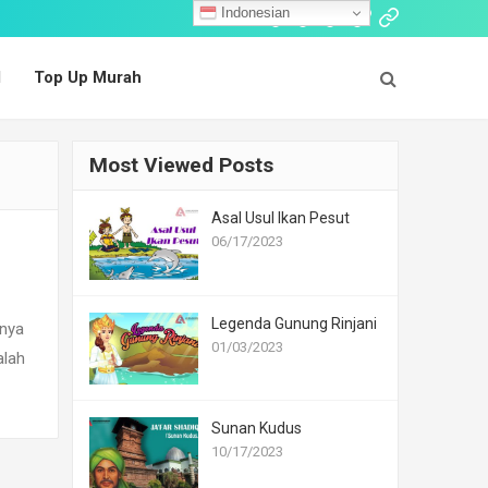
Indonesian
Follow:
Cerita
Dongeng
Dongeng
Cerita
Top
Islami
Nusantara
Mancanegara
Fabel
Up
l
Top Up Murah
Murah
Most Viewed Posts
Asal Usul Ikan Pesut
06/17/2023
Legenda Gunung Rinjani
hnya
01/03/2023
alah
Sunan Kudus
10/17/2023