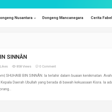
ongeng Nusantara
Dongeng Mancanegara
Cerita Fabe
IN SINNÂN
Likes
858 Views
0
Comment
| SHUHAIB BIN SINNÂN. Ia terlahir dalam buaian kenikmatan. Ava
 Kepala Daerah Ubullah yang berada di bawah kekuasaan Kisra. Ia ad
-orang…